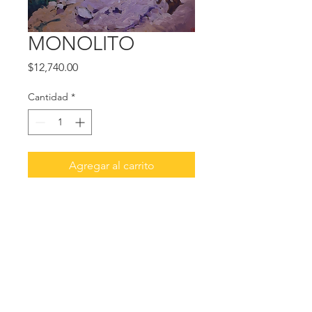
MONOLITO
Precio
$12,740.00
Cantidad
*
Agregar al carrito
Realizar compra
MONOLITO 
Acrílico sobre tela 
40 x 60 cm 
$12,740 PESOS